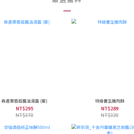
森產業香菇醬油湯露 (葷)
特級養生豬肉酥
NT$295
NT$289
NT$370
NT$320