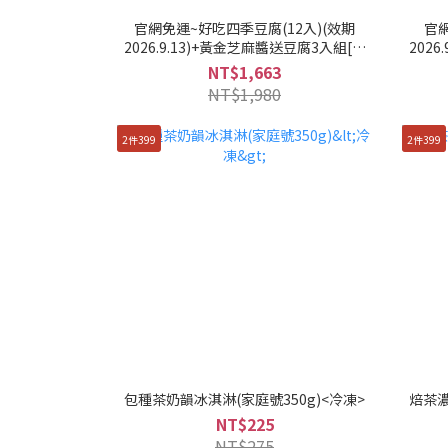
官網免運~好吃四季豆腐(12入)(效期
官
2026.9.13)+黃金芝麻醬送豆腐3入組[冷
202
藏]
NT$1,663
NT$1,980
2件399
2件399
包種茶奶韻冰淇淋(家庭號350g)<冷凍>
焙茶濃
NT$225
NT$275