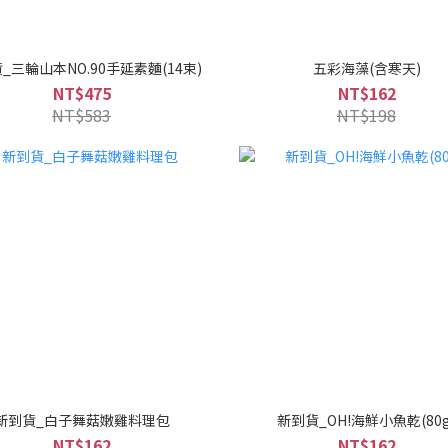
_三輪山本NO.90手延素麵(14束)
五彩海藻(含寒天)
NT$475
NT$162
NT$583
NT$198
新到貨_白子舞菇嫩雞料理包
新到貨_OH!海鮮小魚乾(80g
NT$162
NT$162