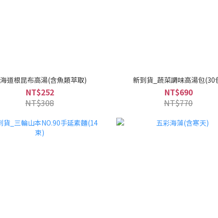
海道根昆布高湯(含魚類萃取)
新到貨_蔬菜調味高湯包(30
NT$252
NT$690
NT$308
NT$770