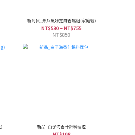
新到貨_瀨戶風味芝麻香鬆組(家庭號)
NT$530 ~ NT$755
NT$850
)
新品_白子海香什錦料理包
NT$108