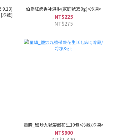
9.13)
伯爵紅奶香冰淇淋(家庭號350g)<冷凍>
)[冷藏]
NT$225
NT$275
量購_鹽炒九號帶殼花生10包<冷藏/冷凍>
NT$900
NT$1,320