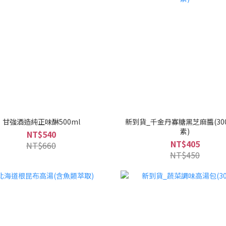
甘強酒造純正味醂500ml
新到貨_千金丹寡糖黑芝麻醬(300
素)
NT$540
NT$405
NT$660
NT$450