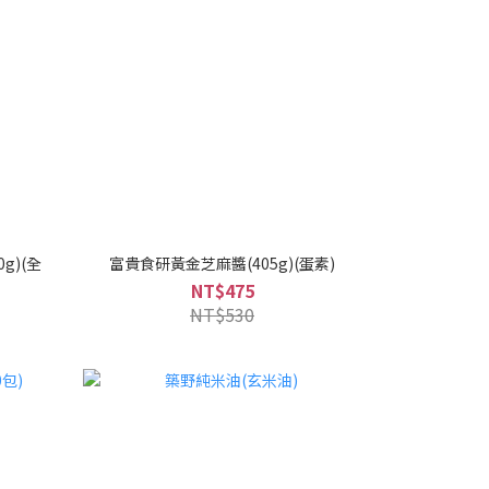
g)(全
富貴食研黃金芝麻醬(405g)(蛋素)
NT$475
NT$530