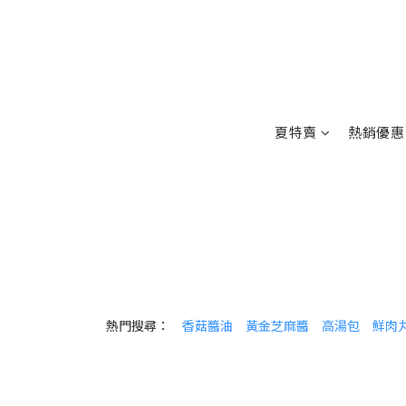
夏特賣
熱銷優惠
熱門搜尋：
香菇醬油
黃金芝麻醬
高湯包
鮮肉