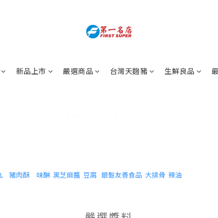
新品上市
嚴選商品
台灣天麴豬
生鮮良品
丸
豬肉酥
味醂
黑芝麻醬
豆腐
銀髮友善食品
大排骨
辣油
嚴選醬料