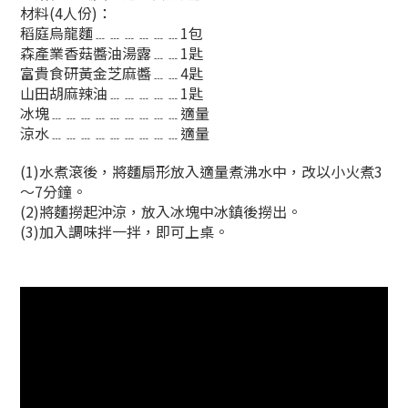
材料(4人份)：
稻庭烏龍麵﹍﹍﹍﹍﹍﹍1包
森產業香菇醬油湯露﹍﹍1匙
富貴食研黃金芝麻醬﹍﹍4匙
山田胡麻辣油﹍﹍﹍﹍﹍1匙
冰塊﹍﹍﹍﹍﹍﹍﹍﹍﹍適量
涼水﹍﹍﹍﹍﹍﹍﹍﹍﹍適量
(1)水煮滾後，將麵扇形放入適量煮沸水中，改以小火煮3
～7分鐘。
(2)將麵撈起沖涼，放入冰塊中冰鎮後撈出。
(3)加入調味拌一拌，即可上桌。