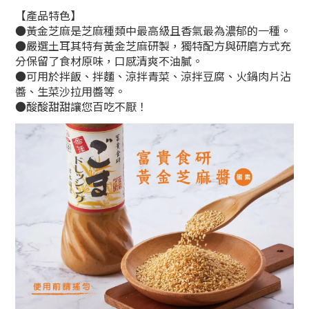
【產品特色】
●黃金芝麻是芝麻種類中最高級且香氣最為濃郁的一種。
●
嚴選土耳其特有黃金芝麻研製，獨特配方與研磨方式充
分保留了食材原味，口感清爽不油膩。
●
可用於拌飯
、
拌麵、涼拌青菜、涼拌豆腐、火鍋肉片沾
醬、生菜沙拉用醬等。
●
酸酸甜甜讓您百吃不厭！