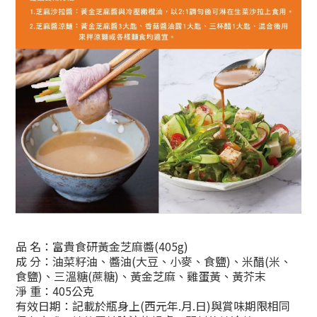
品 名：富貴食研黃金芝麻醬(405g)
成 分：油菜籽油、醬油(大豆、小麥、食鹽)、米醋(米、
食鹽)、三溫糖(蔗糖)、黃金芝麻、雞蛋黃、黃芥末
淨 重：405公克
有效日期：記載於瓶身上(西元年.月.日)與賞味期限相同