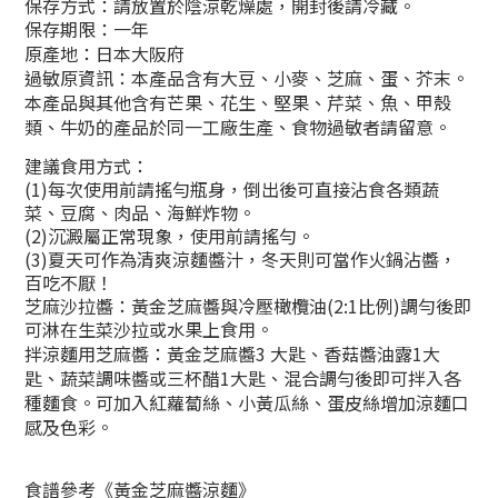
保存方式：請放置於陰涼乾燥處，開封後請冷藏。
保存期限：一年
原產地：日本大阪府
過敏原資訊：本產品含有大豆、小麥、芝麻、蛋、芥末。
本產品與其他含有芒果、花生、堅果、芹菜、魚、甲殼
類、牛奶的產品於同一工廠生產、食物過敏者請留意。
建議食用方式：
(1)每次使用前請搖勻瓶身，倒出後可直接沾食各類蔬
菜、豆腐、肉品、海鮮炸物。
(2)沉澱屬正常現象，使用前請搖勻。
(3)夏天可作為清爽涼麵醬汁，冬天則可當作火鍋沾醬，
百吃不厭！
芝麻沙拉醬：黃金芝麻醬與冷壓橄欖油(2:1比例)調勻後即
可淋在生菜沙拉或水果上食用。
拌涼麵用芝麻醬：黃金芝麻醬3 大匙、香菇醬油露1大
匙、蔬菜調味醬或三杯醋1大匙、混合調勻後即可拌入各
種麵食。可加入紅蘿蔔絲、小黃瓜絲、蛋皮絲增加涼麵口
感及色彩。
食譜參考《黃金芝麻醬涼麵》