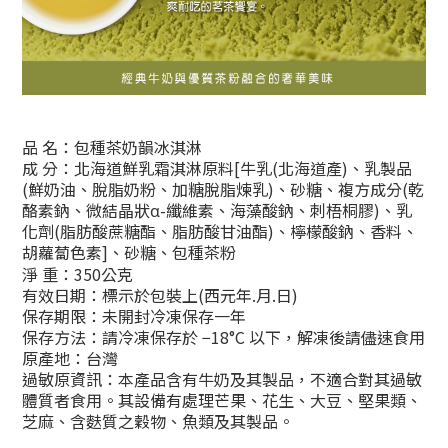
品 名：包種茶奶韻冰淇淋
成 分：北海道鮮乳霜淇淋原料[牛乳(北海道產)、乳製品
(鮮奶油、脫脂奶粉、加糖脫脂煉乳)、
砂糖、複方成分(乾
酪素鈉、微結晶狀α-纖維素、海藻酸鈉、刺梧桐膠)、乳
化劑
(脂肪酸蔗糖酯、脂肪酸甘油酯)、
檸檬酸鈉、香料、
胡蘿蔔色素]、砂糖、包種茶粉
淨 重：350公克
有效日期：標示於包裝上(西元年.月.日)
保存期限：未開封冷凍保存一年
保存方法：
請冷凍保存於 −18°C 以下，解凍後請儘速食用
原產地：台灣
過敏原資訊：本產品含有牛奶及其製品，不適合對其過敏
體質者食用。其設備有處理芒果、花生、大豆、堅果類、
芝麻、含麩質之穀物、魚類及其製品。