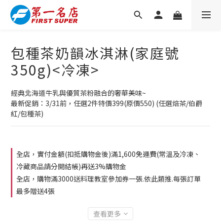
包種茶奶韻冰淇淋(家庭號
350g)<冷凍>
經典北海道牛乳與優質茶粉融合的奢華美味~
最新促銷：3/31前，任選2件特價399(原價550) (任選焙茶/伯爵
紅/包種茶)
全店，實付金額(扣抵購物金後)滿1,600免運費(常溫及冷凍、
冷藏商品請分開結帳)再送3%購物金
全店，購物滿3000送料理教室參加券一張.依此類推.每張訂單
最多贈送4張
查看更多