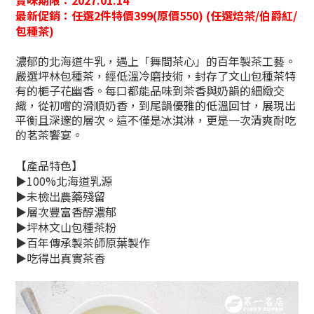
賞味期限：2027.01.14
最新促銷：
任選2件特價399(原價550) (任選焙茶/伯爵紅/
包種茶)
濃郁的北海道牛乳，遇上「舞間茶心」的百年
製茶工藝。
嚴選坪林包種茶，經低溫冷磨技術，
封存了文山包種茶特
有的梔子花幽香。每口都
能品味到茶香與奶韻的細緻交
織，從初嚐的滑
順奶香，到尾韻優雅的低溫回甘，展現出
平衡
且深邃的層次。這不僅是冰淇淋，更是一次清
爽耐吃
的茗茶饗宴。
【產品特色】
▶100%北海道乳源
▶
未檢出農藥殘留
▶
層次豐富香醇濃郁
▶
坪林文山包種茶粉
▶
百年傳承製茶師原葉製作
▶
吃得出真實茶香