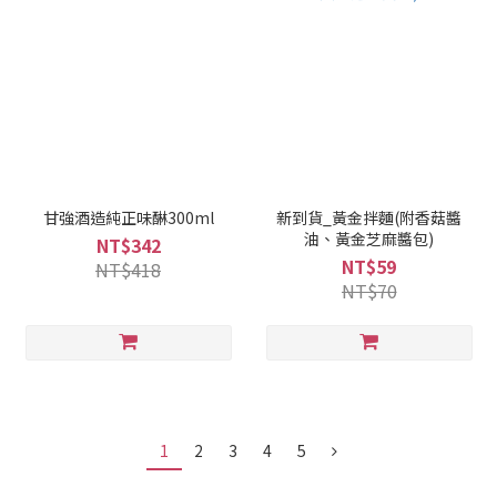
甘強酒造純正味醂300ml
新到貨_黃金拌麵(附香菇醬
油、黃金芝麻醬包)
NT$342
NT$59
NT$418
NT$70
1
2
3
4
5