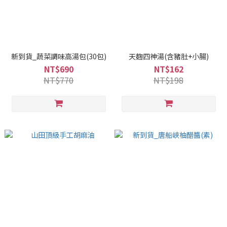
新到貨_蔬菜調味高湯包(30包)
天麴四神湯(含豬肚+小腸)
NT$690
NT$162
NT$770
NT$198