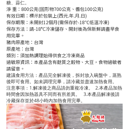
糖、蒜仁。
淨 重：800公克(固形物700公克、醬包100公克)
有效日期：標示於包裝上(西元.年.月.日)
保存期限：未開封12個月(需保存於-18℃低溫冷凍)
保存方法：請-18°C冷凍儲存、開封後為保新鮮請盡早食
用完畢
。
豬肉原產地：台灣
原產地：台灣
類別：須加熱調理始得供食之冷凍商品
過敏原資訊：本產品含有麩質之榖物、大豆，食物過敏者
請留意。
建議食用方法：產品完全解凍後，拆封放入碗盤中，蒸熟
後即可食用。如未調理完畢，請冷藏並盡速加熱食用。
注意事項：1.解凍後之商品請勿重複冷凍。 2.本產品加熱
時間會因加熱器具不同而有所差異。 3.本產品解凍後請
冷藏保存並於48小時內加熱食用完畢。