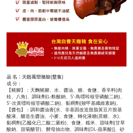
品 名
：天麴萬巒豬腳(整隻)
成 分
：
【豬腳】：天麴豬腳、水、醬油、糖、食鹽、香辛料(肉
桂、八角)、調味劑(L-麩酸鈉、5'-鳥嘌呤核苷磷酸二鈉)、
5'-次黃嘌呤核苷磷酸二鈉)、黏稠劑(羧甲基纖維素鈉)。
【醬包】：調和醬油膏[水、非基因改造脫脂黃豆片胺基
酸液、釀造生醬油、小麥、食鹽、轉化液糖(蔗糖、水)、
黏稠劑(乙醯化已二酸二澱粉)、食鹽、糯米、甜味劑(甘草
酸鈉、甜菊醣苷)、酵母抽出物、調味劑(DL-蘋果酸)]、砂