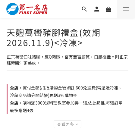
天麴萬巒豬腳禮盒(效期
2026.11.9)<冷凍>
正宗萬巒口味豬腳，皮Q肉嫩，富有豐富膠質，口感極佳。附正宗
蒜蓉醬汁更美味。
全店，實付金額(扣抵購物金後)滿1,600免運費(常溫及冷凍、
冷藏商品請分開結帳)再送3%購物金
全店，購物滿3000送料理教室參加券一張.依此類推.每張訂單
最多贈送4張
查看更多