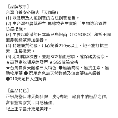
【品牌故事】
台灣自養安心豬肉「天麴豬」
(1) 以健康及人道飼養的方法飼養豬隻。
(2) 由台灣神農獎得主-連錦樹先生實施「生物防治管理」
防疫措施。
(3) 主要以乾淨的日本鹿兒島麴菌（TOMOKO）和折田園
無農藥綠茶添加餵養。
(4) 特選優質幼豬，用心飼養210天以上，絕不施打抗生
素，生長激素。
(5) 定期健康檢查，並經SGS抽血檢驗，確保豬隻健康。
★高登畜牧場產銷履歷 ★SGS檢驗合格
★台灣自養天麴豬三大特色: ●無瘦肉精、無抗生素、無
動物用藥 ● 選用鹿兒島天然麴菌及無農藥綠茶餵養
●210天足日人道飼養
【產品特色】
正宗萬巒口味
天麴豬腳，皮Q肉嫩，豬腳中的極品之作。
富有豐富膠質，口感極佳
。
配上正宗醬汁更是美味。