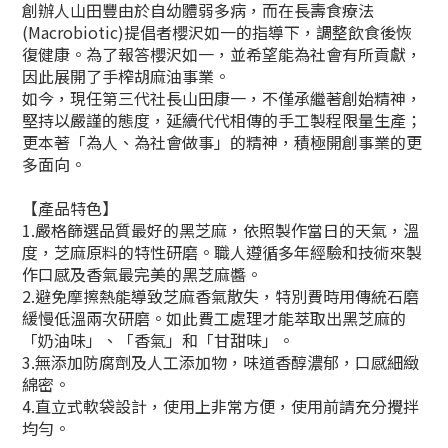
創辦人山田豐由於自幼體弱多病，而在長壽食療法
(Macrobiotic)提倡者櫻沢如一的指導下，調整飲食後恢
復健康。為了報答櫻沢如一，並希望能為社會有所貢獻，
因此展開了手榨胡麻油事業。
如今，現任第三代社長山田康一，不僅承繼著創始精神，
堅持以嚴謹的態度，延續代代相傳的手工製程限量生產；
更本著「為人、為社會做事」的精神，積極開創事業的更
多面向。
【產品特色】
1.嚴格篩選品質最好的黑芝麻，依照製作當日的天氣，溫
度，芝麻原料的特性研磨。職人遵循多年經驗和技術來製
作口感及香氣最完美的黑芝麻醬。
2.避免摩擦熱能導致芝麻香氣散失，特別費時用傳統石磨
緩慢低溫兩次研磨。如此費工處理才能萃取出黑芝麻的
「奶油味」、「香氣」和「甘甜味」。
3.
無添加防腐劑及人工添加物，味道香醇濃郁，口感細緻
綿密。
4.直立式軟袋設計，使用上非常方便，使用前請充分攪拌
均勻。