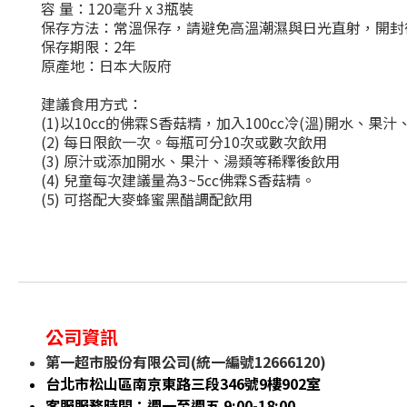
容 量：120毫升 x 3瓶裝
保存方法：常溫保存，請避免高溫潮濕與日光直射，開封
保存期限：2年
原產地：日本大阪府
建議食用方式：
(1)以10cc的佛霖S香菇精，加入100cc冷(溫)開水、
(2) 每日限飲一次。每瓶可分10次或數次飲用
(3) 原汁或添加開水、果汁、湯類等稀釋後飲用
(4) 兒童每次建議量為3~5cc佛霖S香菇精。
(5) 可搭配大麥蜂蜜黑醋調配飲用
公司資訊
第一超市股份有限公司(統一編號12666120)
台北市松山區南京東路三段346號9樓902室
客服服務時間：週一至週五 9:00-18:00