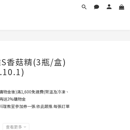
立即購買
S香菇精(3瓶/盒)
10.1)
物金後)滿1,600免運費(常溫及冷凍、
再送3%購物金
送料理教室參加券一張.依此類推.每張訂單
查看更多