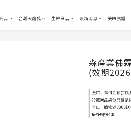
商品
台灣天麴豬
生鮮良品
最新消息
美味食譜
森產業佛霖
(效期2026.
全店，實付金額(扣抵購
冷藏商品請分開結帳)
全店，購物滿3000
最多贈送4張