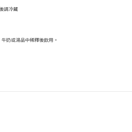
後請冷藏
果汁、牛奶或湯品中稀釋後飲用。