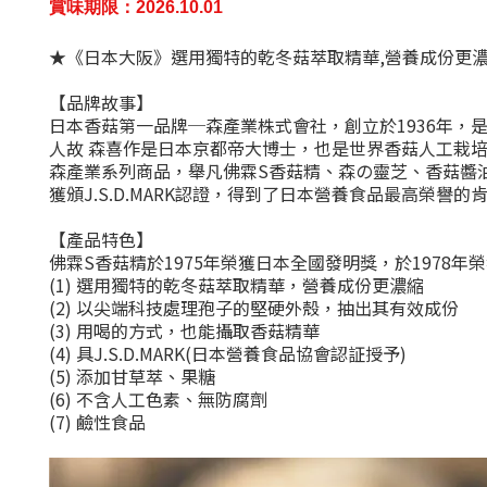
賞味期限：
2026.10.01
★《日本大阪》選用獨特的乾冬菇萃取精華,營養成份更
【品牌故事】
日本香菇第一品牌─森產業株式會社，創立於1936年，
人故 森喜作是日本京都帝大博士，也是世界香菇人工栽
森產業系列商品，舉凡佛霖S香菇精、森の靈芝、香菇醬油露…
獲頒J.S.D.MARK認證，得到了日本營養食品最高榮譽的
【產品特色】
佛霖S香菇精於1975年榮獲日本全國發明獎，於1978年
(1) 選用獨特的乾冬菇萃取精華，營養成份更濃縮
(2) 以尖端科技處理孢子的堅硬外殼，抽出其有效成份
(3) 用喝的方式，也能攝取香菇精華
(4) 具J.S.D.MARK(日本營養食品協會認証授予)
(5) 添加甘草萃、果糖
(6) 不含人工色素、無防腐劑
(7) 鹼性食品